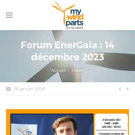
Forum EnerGaïa : 14
décembre 2023
Vous êtes ici :
Accueil
Eolien
18 janvier 2024