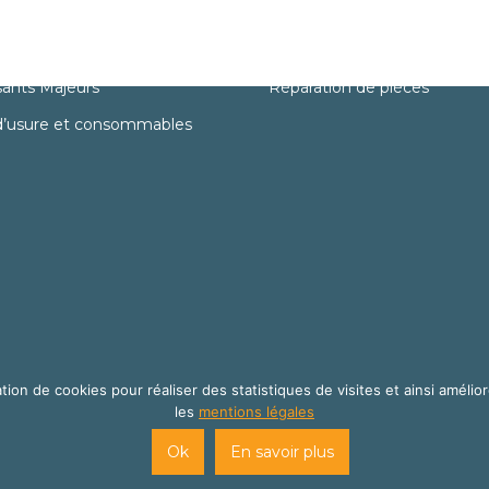
Services
détachées
Support Technique
ants Majeurs
Réparation de pièces
d’usure et consommables
tion de cookies pour réaliser des statistiques de visites et ainsi amélior
les
mentions légales
site internet créé par
Cats Eye Design | Agence web Aveyron Lo
Ok
En savoir plus