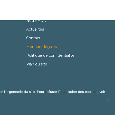
A propos
Partenaires
Notre ADN
Actualités
Contact
Mentions légales
Politique de confidentialité
Plan du site
er l'ergonomie du site. Pour refuser l'installation des cookies, voir
ndres
et
Florence Cailloux | Communication d'entreprise