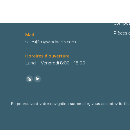
Contact
Pièces
Phone
Pièces 
+33 6 02 06 22 73
Compos
Pièces 
Mail
sales@mywindparts.com
Horaires d'ouverture
Lundi – Vendredi 8:00 – 18:00
En poursuivant votre navigation sur ce site, vous acceptez l’utilisa
© Mywindparts 2016