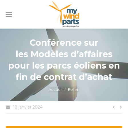
Conférence sur
les Modèles d’affaires
pour les parcs éoliens en
fin de contrat d’achat
Vous êtes ici :
Accueil
Eolien
18 janvier 2024