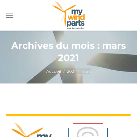
Archives du mois :
mars
2021
Vous êtes ici :
Accueil
2021
mars