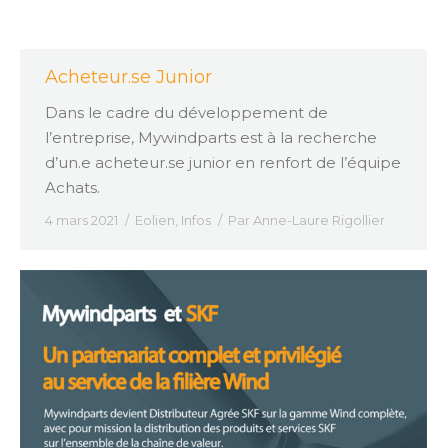
Acheteur.se Junior
Dans le cadre du développement de
l’entreprise, Mywindparts est à la recherche
d’un.e acheteur.se junior en renfort de l’équipe
Achats.
4 mars 2021
Eolien
,
Infos
Par
Anne-Laure Rigollier