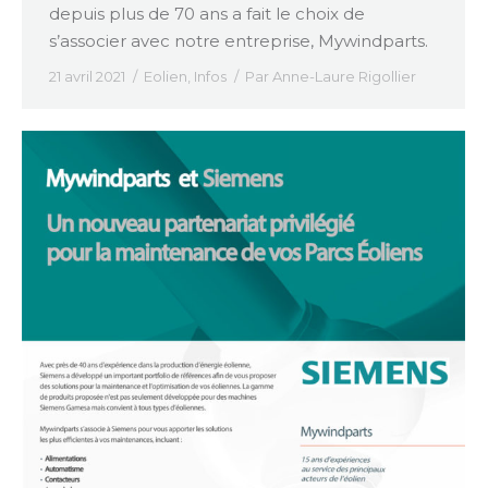
depuis plus de 70 ans a fait le choix de
s’associer avec notre entreprise, Mywindparts.
21 avril 2021
Eolien
,
Infos
Par
Anne-Laure Rigollier