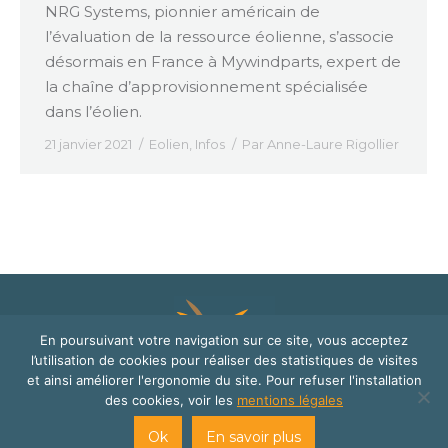
NRG Systems, pionnier américain de
l’évaluation de la ressource éolienne, s’associe
désormais en France à Mywindparts, expert de
la chaîne d’approvisionnement spécialisée
dans l’éolien.
21 janvier 2021
Eolien
,
Infos
Par
Anne-Laure Rigollier
En poursuivant votre navigation sur ce site, vous acceptez
l’utilisation de cookies pour réaliser des statistiques de visites
et ainsi améliorer l'ergonomie du site. Pour refuser l'installation
des cookies, voir les
mentions légales
© Mywindparts 2016
site internet créé par
Cats Eye Design | Agence web Aveyron
Ok
En savoir plus