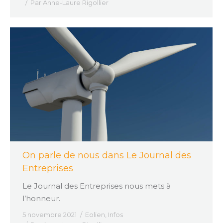
Par
Anne-Laure Rigollier
On parle de nous dans Le Journal des
Entreprises
Le Journal des Entreprises nous mets à
l’honneur.
5 novembre 2021
Eolien
,
Infos