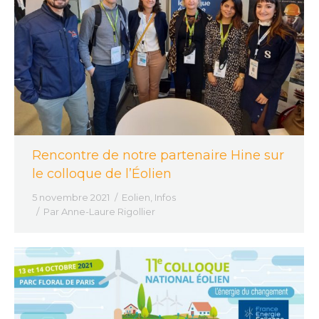
Rencontre de notre partenaire Hine sur
le colloque de l’Éolien
5 novembre 2021
Eolien
,
Infos
Par
Anne-Laure Rigollier