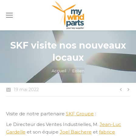
SKF visite nos nouveaux
locaux
Vous êtes ici :
Accueil
Eolien
19 mai 2022
Visite de notre partenaire
SKF Groupe
:
Le Directeur des Ventes Industrielles, M.
Jean-Luc
Gardelle
et son équipe
Joel Baichere
et
fabrice