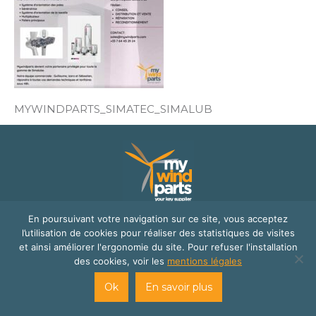
MYWINDPARTS_SIMATEC_SIMALUB
En poursuivant votre navigation sur ce site, vous acceptez
© Mywindparts 2016
l’utilisation de cookies pour réaliser des statistiques de visites
site internet créé par
Cats Eye Design | Agence web Aveyron
et ainsi améliorer l'ergonomie du site. Pour refuser l'installation
Londres
et
Florence Cailloux | Communication d'entreprise
des cookies, voir les
mentions légales
Ok
En savoir plus