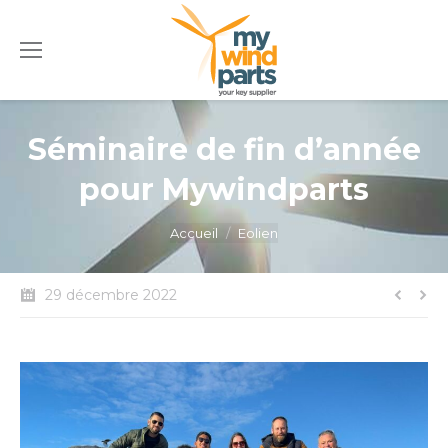
Séminaire de fin d’année
pour Mywindparts
Vous êtes ici :
Accueil
Eolien
29 décembre 2022