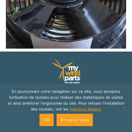
© Mywindparts 2016
En poursuivant votre navigation sur ce site, vous acceptez
l’utilisation de cookies pour réaliser des statistiques de visites
site internet créé par
Cats Eye Design | Agence web Aveyron
et ainsi améliorer l'ergonomie du site. Pour refuser l'installation
Londres
et
Florence Cailloux | Communication d'entreprise
des cookies, voir les
mentions légales
Ok
En savoir plus