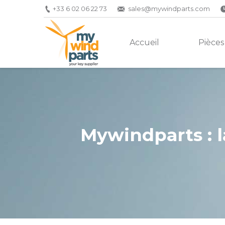
+33 6 02 06 22 73
sales@mywindparts.com
Accueil
Pièces
Mywindparts : l
Vous êtes ici :