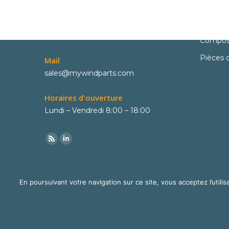
Contact
Pièces
Phone
Pièces 
+33 6 02 06 22 73
Compos
Pièces 
Mail
sales@mywindparts.com
Horaires d'ouverture
Lundi – Vendredi 8:00 – 18:00
En poursuivant votre navigation sur ce site, vous acceptez l’utilisa
© Mywindparts 2016