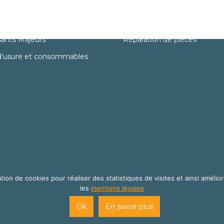
Services
détachées
Support Technique
ants Majeurs
Réparation de pièces
d’usure et consommables
tion de cookies pour réaliser des statistiques de visites et ainsi amélior
les
mentions légales
site internet créé par
Cats Eye Design | Agence web Aveyron Lo
Ok
En savoir plus