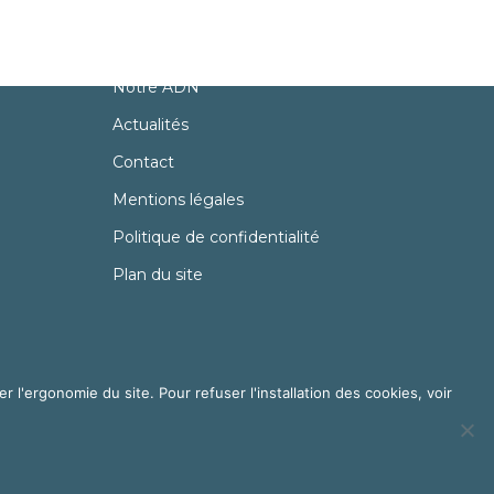
A propos
Partenaires
Notre ADN
Actualités
Contact
Mentions légales
Politique de confidentialité
Plan du site
er l'ergonomie du site. Pour refuser l'installation des cookies, voir
ndres
et
Florence Cailloux | Communication d'entreprise