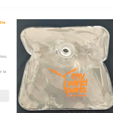
tte
tes.
e la