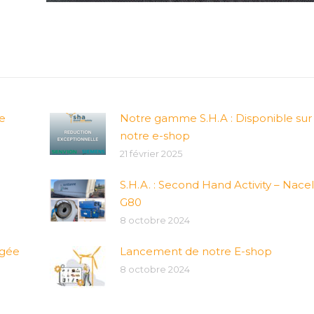
e
Notre gamme S.H.A : Disponible sur
notre e-shop
21 février 2025
S.H.A. : Second Hand Activity – Nacel
G80
8 octobre 2024
rgée
Lancement de notre E-shop
8 octobre 2024