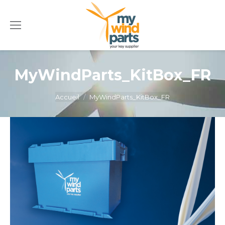
MyWindParts_KitBox_FR
Vous êtes ici :
Accueil
MyWindParts_KitBox_FR