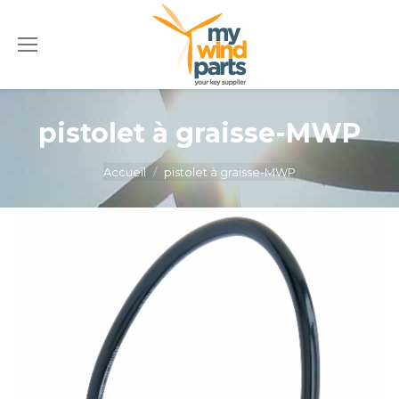
pistolet à graisse-MWP
Vous êtes ici :
Accueil
pistolet à graisse-MWP