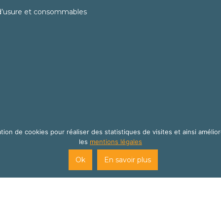
d’usure et consommables
tion de cookies pour réaliser des statistiques de visites et ainsi amélior
les
mentions légales
site internet créé par
Cats Eye Design | Agence web Aveyron Lo
Ok
En savoir plus