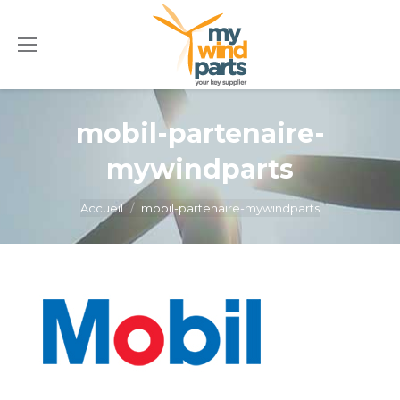
mobil-partenaire-
mywindparts
Vous êtes ici :
Accueil
mobil-partenaire-mywindparts