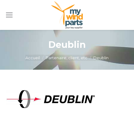
Deublin
Vous êtes ici :
Accueil
Partenaire, client, etc
Deublin