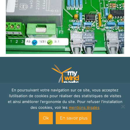
En poursuivant votre navigation sur ce site, vous acceptez
© Mywindparts 2016
l’utilisation de cookies pour réaliser des statistiques de visites
et ainsi améliorer l'ergonomie du site. Pour refuser l'installation
site internet créé par
Cats Eye Design | Agence web Aveyron
des cookies, voir les
mentions légales
Londres
et
Florence Cailloux | Communication d'entreprise
Ok
En savoir plus