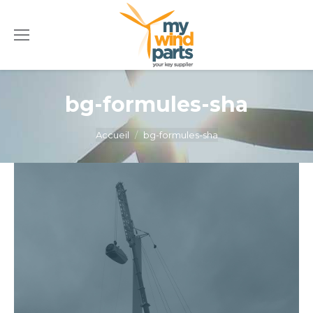
bg-formules-sha
Vous êtes ici :
Accueil
bg-formules-sha