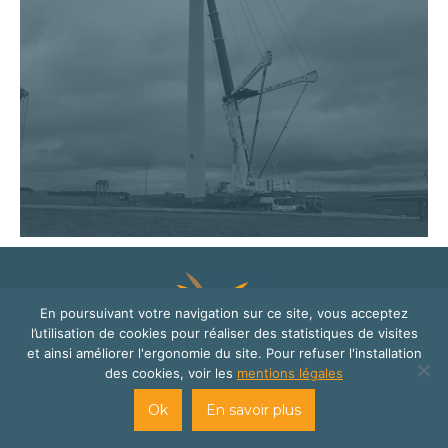
En poursuivant votre navigation sur ce site, vous acceptez
l’utilisation de cookies pour réaliser des statistiques de visites
et ainsi améliorer l'ergonomie du site. Pour refuser l'installation
des cookies, voir les
mentions légales
© Mywindparts 2016
site internet créé par
Cats Eye Design | Agence web Aveyron
Ok
En savoir plus
Londres
et
Florence Cailloux | Communication d'entreprise